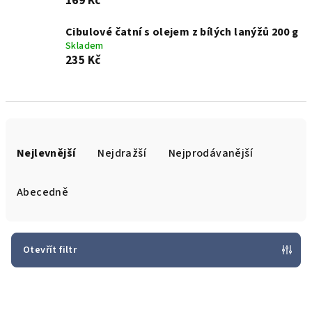
169 Kč
Cibulové čatní s olejem z bílých lanýžů 200 g
Skladem
235 Kč
Ř
a
Nejlevnější
Nejdražší
Nejprodávanější
z
e
Abecedně
n
í
p
Otevřít filtr
r
V
o
ý
d