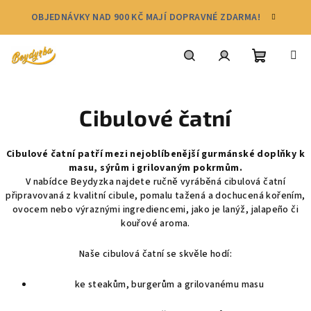
Přejít
OBJEDNÁVKY NAD 900 KČ MAJÍ DOPRAVNÉ ZDARMA!
na
obsah
Nákupní
Hledat
Přihlášení
Cibulové čatní
košík
Cibulové čatní patří mezi nejoblíbenější gurmánské doplňky k
masu, sýrům i grilovaným pokrmům.
V nabídce Beydyzka najdete ručně vyráběná cibulová čatní
připravovaná z kvalitní cibule, pomalu tažená a dochucená kořením,
ovocem nebo výraznými ingrediencemi, jako je lanýž, jalapeño či
kouřové aroma.
Naše cibulová čatní se skvěle hodí:
ke steakům, burgerům a grilovanému masu