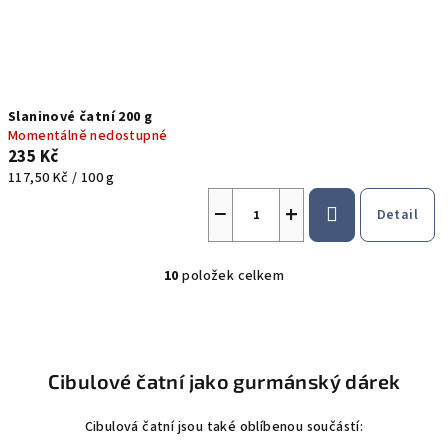
Slaninové čatní 200 g
Momentálně nedostupné
235 Kč
Měrná
117,50 Kč / 100 g
cena:
−
+
Detail
10
položek celkem
O
v
l
á
d
Cibulové čatní jako gurmánský dárek
a
c
Cibulová čatní jsou také oblíbenou součástí:
í