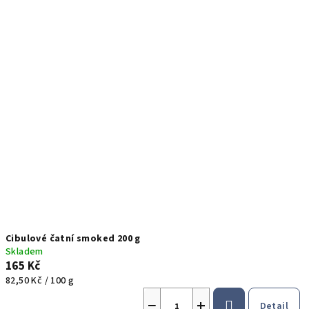
Cibulové čatní smoked 200 g
Skladem
165 Kč
Měrná
82,50 Kč / 100 g
cena:
−
+
Detail