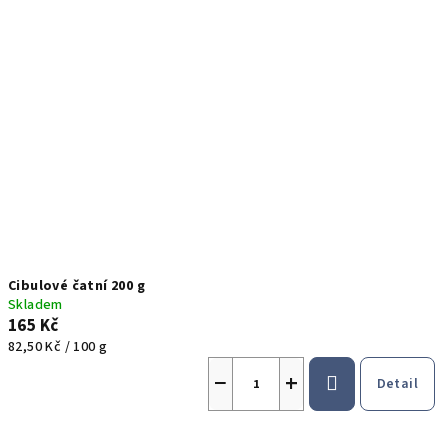
p
u
i
k
s
t
p
ů
r
o
d
u
k
t
Cibulové čatní 200 g
ů
Skladem
165 Kč
Měrná
82,50 Kč / 100 g
cena:
−
+
Detail