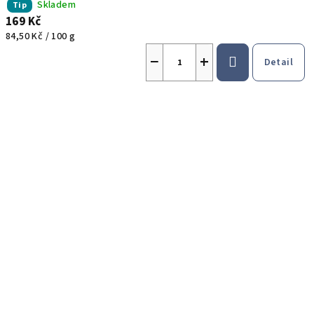
Skladem
Tip
169 Kč
Měrná
84,50 Kč / 100 g
cena:
−
+
Detail