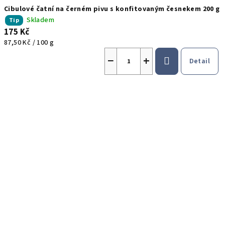
Cibulové čatní na černém pivu s konfitovaným česnekem 200 g
Skladem
Tip
175 Kč
Měrná
87,50 Kč / 100 g
cena:
−
+
Detail