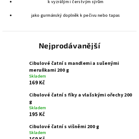
k vyzrálým i čerstvým sýrům
jako gurmánský doplněk k pečivu nebo tapas
Nejprodávanější
Cibulové čatní s mandlemi a sušenými
meruňkami 200 g
Skladem
169 Kč
Cibulové čatní s fíky a vlašskými ořechy 200
g
Skladem
195 Kč
Cibulové čatní s višněmi 200 g
Skladem