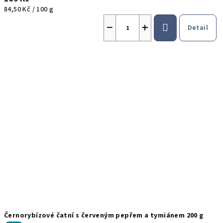
Měrná
84,50 Kč / 100 g
cena:
−
+
Detail
Černorybízové čatní s červeným pepřem a tymiánem 200 g