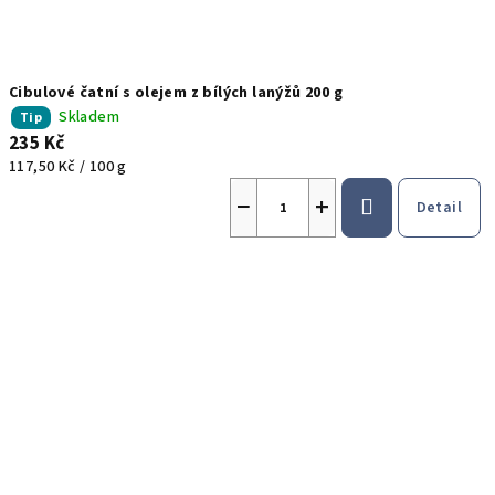
Cibulové čatní s olejem z bílých lanýžů 200 g
Skladem
Tip
235 Kč
Měrná
117,50 Kč / 100 g
cena:
−
+
Detail