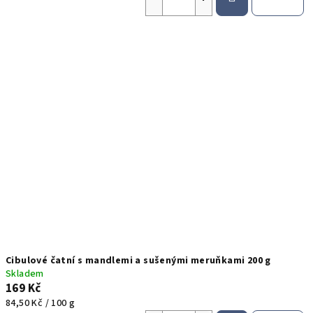
Cibulové čatní s mandlemi a sušenými meruňkami 200 g
Skladem
169 Kč
Měrná
84,50 Kč / 100 g