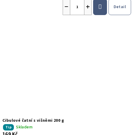
cena:
−
+
Detail
Cibulové čatní s višněmi 200 g
Skladem
Tip
169 Kč