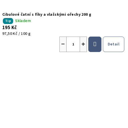
Cibulové čatní s fíky a vlašskými ořechy 200 g
Skladem
Tip
195 Kč
Měrná
97,50 Kč / 100 g
cena:
−
+
Detail