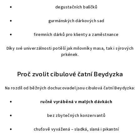
p
degustačních balíčků
r
v
gurmánských dárkových sad
k
firemních dárků pro klienty a zaměstnance
y
v
Díky své univerzálnosti potěší jak milovníky masa, tak i sýrových
ý
prkének.
p
i
s
Proč zvolit cibulové čatní Beydyzka
u
Na rozdíl od běžných dochucovadel jsou cibulová čatní Beydyzka:
ručně vyráběná v malých dávkách
bez zbytečných konzervantů
chuťově vyvážená – sladká, slaná i pikantní