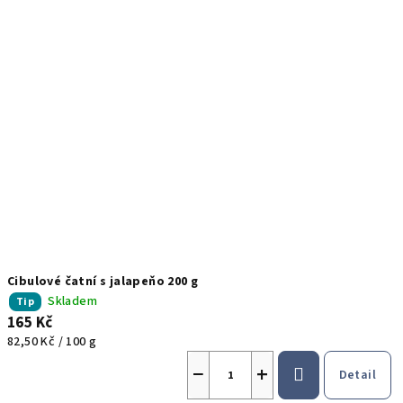
Cibulové čatní s jalapeňo 200 g
Skladem
Tip
165 Kč
Měrná
82,50 Kč / 100 g
cena:
−
+
Detail